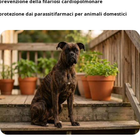
prevenzione della filariosi cardiopolmonare
protezione dai parassiti
farmaci per animali domestici