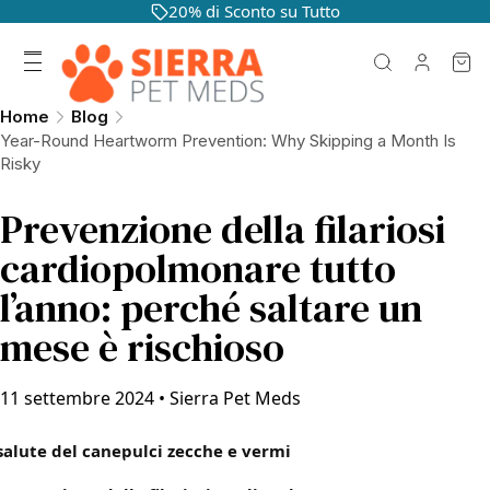
20% di Sconto su Tutto
Home
Blog
Year-Round Heartworm Prevention: Why Skipping a Month Is
Risky
Prevenzione della filariosi
cardiopolmonare tutto
l’anno: perché saltare un
mese è rischioso
11 settembre 2024
•
Sierra Pet Meds
salute del cane
pulci zecche e vermi