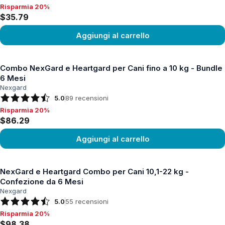
Risparmia 20%
Risparmia 20%, $35.79
$35.79
Aggiungi al carrello
Vedi prodotto
Combo NexGard e Heartgard per Cani fino a 10 kg - Bundle
6 Mesi
Nexgard
5.0
89
recensioni
Risparmia 20%
Risparmia 20%, $86.29
$86.29
Aggiungi al carrello
Vedi prodotto
NexGard e Heartgard Combo per Cani 10,1-22 kg -
Confezione da 6 Mesi
Nexgard
5.0
55
recensioni
Risparmia 20%
Risparmia 20%, $98.38
$98.38