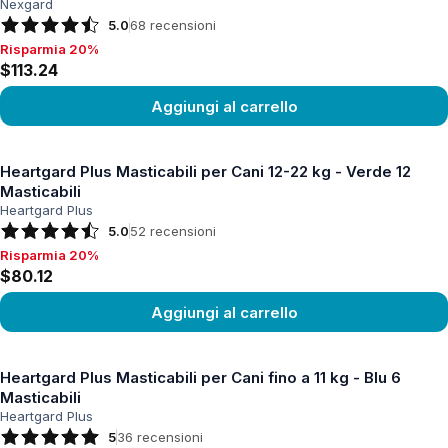
Nexgard
5.0
68
recensioni
Risparmia 20%
Risparmia 20%, $113.24
$113.24
Aggiungi al carrello
Vedi prodotto
Heartgard Plus Masticabili per Cani 12-22 kg - Verde 12
Masticabili
Heartgard Plus
5.0
52
recensioni
Risparmia 20%
Risparmia 20%, $80.12
$80.12
Aggiungi al carrello
Vedi prodotto
Heartgard Plus Masticabili per Cani fino a 11 kg - Blu 6
Masticabili
Heartgard Plus
5
36
recensioni