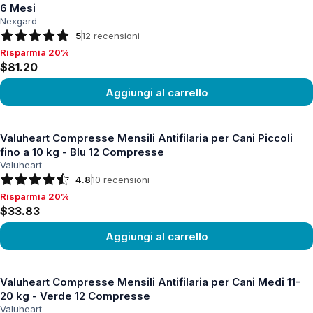
6 Mesi
Nexgard
5
12
recensioni
Risparmia 20%
Risparmia 20%, $81.20
$81.20
Aggiungi al carrello
Vedi prodotto
Valuheart Compresse Mensili Antifilaria per Cani Piccoli
fino a 10 kg - Blu 12 Compresse
Valuheart
4.8
10
recensioni
Risparmia 20%
Risparmia 20%, $33.83
$33.83
Aggiungi al carrello
Vedi prodotto
Valuheart Compresse Mensili Antifilaria per Cani Medi 11-
20 kg - Verde 12 Compresse
Valuheart