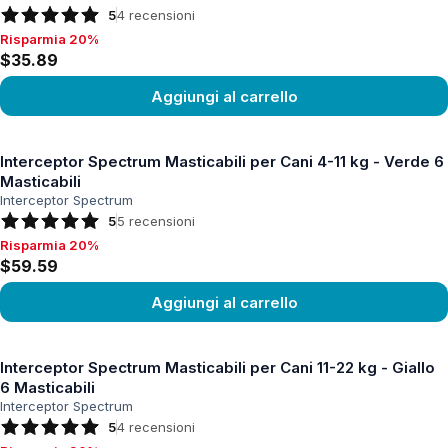
5
4
recensioni
Risparmia 20%
Risparmia 20%, $35.89
$35.89
Aggiungi al carrello
Vedi prodotto
Interceptor Spectrum Masticabili per Cani 4-11 kg - Verde 6
Masticabili
Interceptor Spectrum
5
5
recensioni
Risparmia 20%
Risparmia 20%, $59.59
$59.59
Aggiungi al carrello
Vedi prodotto
Interceptor Spectrum Masticabili per Cani 11-22 kg - Giallo
6 Masticabili
Interceptor Spectrum
5
4
recensioni