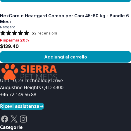
Vedi prodotto
NexGard e Heartgard Combo per Cani 45-60 kg - Bundle 6
Mesi
Nexgard
5
2
recensioni
Risparmia 20%
Risparmia 20%, $139.40
$139.40
Aggiungi al carrello
Vedi prodotto
Unit 10, 23 Technology Drive
Augustine Heights QLD 4300
+46 72 149 56 88
Ricevi assistenza
→
Categorie