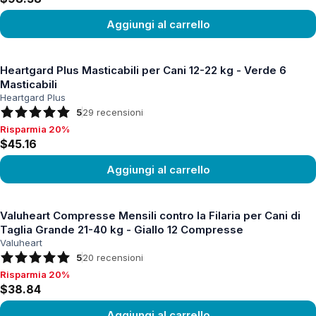
Aggiungi al carrello
Vedi prodotto
Heartgard Plus Masticabili per Cani 12-22 kg - Verde 6
Masticabili
Heartgard Plus
5
29
recensioni
Risparmia 20%
Risparmia 20%, $45.16
$45.16
Aggiungi al carrello
Vedi prodotto
Valuheart Compresse Mensili contro la Filaria per Cani di
Taglia Grande 21-40 kg - Giallo 12 Compresse
Valuheart
5
20
recensioni
Risparmia 20%
Risparmia 20%, $38.84
$38.84
Aggiungi al carrello