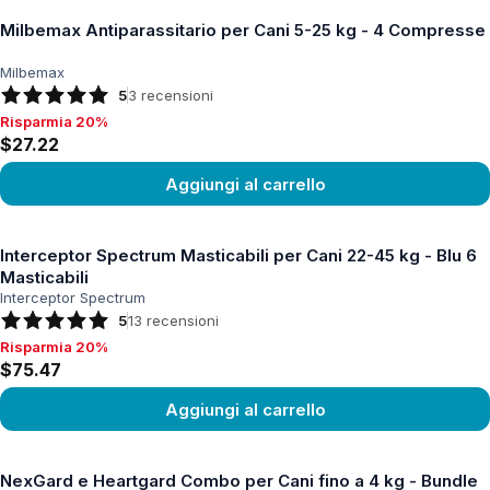
Milbemax Antiparassitario per Cani 5-25 kg - 4 Compresse
Milbemax
5
3
recensioni
Risparmia 20%
Risparmia 20%, $27.22
$27.22
Aggiungi al carrello
Vedi prodotto
Interceptor Spectrum Masticabili per Cani 22-45 kg - Blu 6
Masticabili
Interceptor Spectrum
5
13
recensioni
Risparmia 20%
Risparmia 20%, $75.47
$75.47
Aggiungi al carrello
Vedi prodotto
NexGard e Heartgard Combo per Cani fino a 4 kg - Bundle