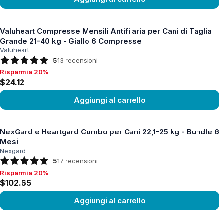
Vedi prodotto
Valuheart Compresse Mensili Antifilaria per Cani di Taglia
Grande 21-40 kg - Giallo 6 Compresse
Valuheart
5
13
recensioni
Risparmia 20%
Risparmia 20%, $24.12
$24.12
Aggiungi al carrello
Vedi prodotto
NexGard e Heartgard Combo per Cani 22,1-25 kg - Bundle 6
Mesi
Nexgard
5
17
recensioni
Risparmia 20%
Risparmia 20%, $102.65
$102.65
Aggiungi al carrello
Vedi prodotto