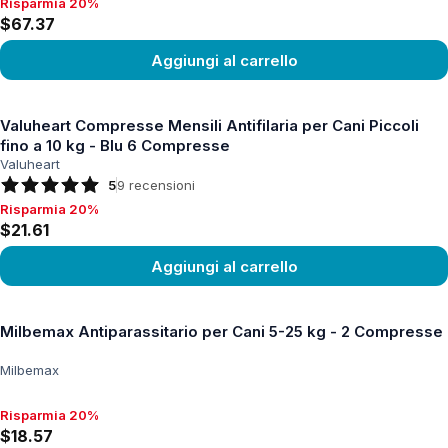
Risparmia 20%
Risparmia 20%, $67.37
$67.37
Aggiungi al carrello
Vedi prodotto
Valuheart Compresse Mensili Antifilaria per Cani Piccoli
fino a 10 kg - Blu 6 Compresse
Valuheart
5
9
recensioni
Risparmia 20%
Risparmia 20%, $21.61
$21.61
Aggiungi al carrello
Vedi prodotto
Milbemax Antiparassitario per Cani 5-25 kg - 2 Compresse
Milbemax
Risparmia 20%
Risparmia 20%, $18.57
$18.57