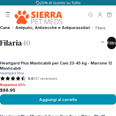
20% di Sconto su Tutto
Cane
Antipulci, Antizecche e Antiparassitari
Filaria
ORDINA PE
Filaria
40
Filtri
Heartgard Plus Masticabili per Cani 23-45 kg - Marrone 12
Masticabili
Heartgard Plus
5.0
137
recensioni
Risparmia 20%
Risparmia 20%, $88.95
$88.95
Aggiungi al carrello
Vedi prodotto