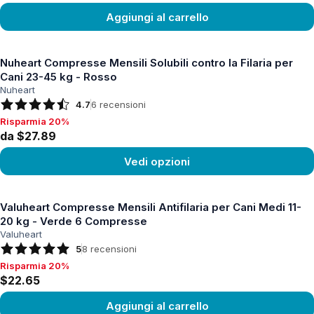
Aggiungi al carrello
Vedi prodotto
Nuheart Compresse Mensili Solubili contro la Filaria per
Cani 23-45 kg - Rosso
Nuheart
4.7
6
recensioni
Risparmia 20%
Risparmia 20%, da $27.89
da $27.89
Vedi opzioni
Vedi prodotto
Valuheart Compresse Mensili Antifilaria per Cani Medi 11-
20 kg - Verde 6 Compresse
Valuheart
5
8
recensioni
Risparmia 20%
Risparmia 20%, $22.65
$22.65
Aggiungi al carrello