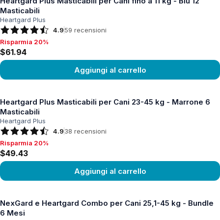
Heartgard Plus Masticabili per Cani fino a 11 kg - Blu 12
Masticabili
Heartgard Plus
4.9
59
recensioni
Risparmia 20%
Risparmia 20%, $61.94
$61.94
Aggiungi al carrello
Vedi prodotto
Heartgard Plus Masticabili per Cani 23-45 kg - Marrone 6
Masticabili
Heartgard Plus
4.9
38
recensioni
Risparmia 20%
Risparmia 20%, $49.43
$49.43
Aggiungi al carrello
Vedi prodotto
NexGard e Heartgard Combo per Cani 25,1-45 kg - Bundle
6 Mesi