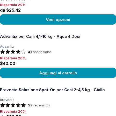
Risparmia 20%
Risparmia 20%, da $25.42
da $25.42
Vedi opzioni
Vedi prodotto
Advantix per Cani 4,1-10 kg - Aqua 4 Dosi
Advantix
4
1
recensione
Risparmia 20%
Risparmia 20%, $40.00
$40.00
Aggiungi al carrello
Vedi prodotto
Bravecto Soluzione Spot-On per Cani 2-4,5 kg - Giallo
Bravecto
5
2
recensioni
Risparmia 20%
Risparmia 20%, da $36.76