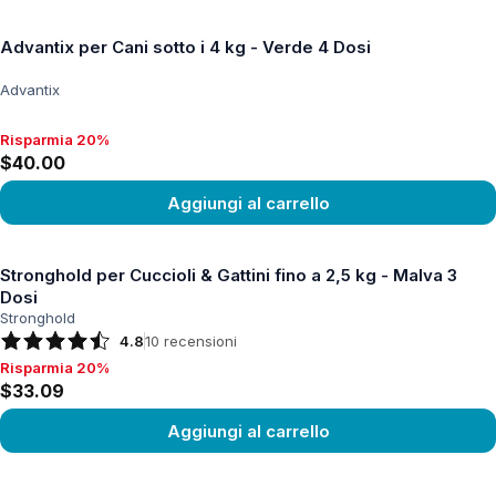
Vedi prodotto
Advantix per Cani sotto i 4 kg - Verde 4 Dosi
Advantix
Risparmia 20%
Risparmia 20%, $40.00
$40.00
Aggiungi al carrello
Vedi prodotto
Stronghold per Cuccioli & Gattini fino a 2,5 kg - Malva 3
Dosi
Stronghold
4.8
10
recensioni
Risparmia 20%
Risparmia 20%, $33.09
$33.09
Aggiungi al carrello
Vedi prodotto