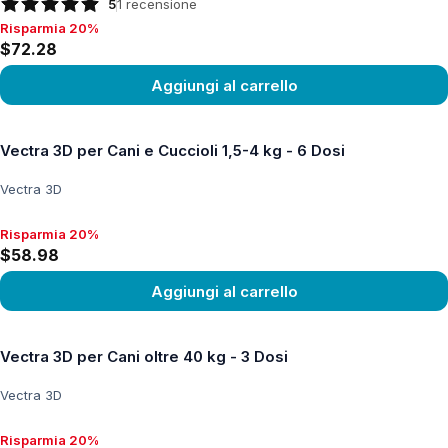
5
1
recensione
Risparmia 20%
Risparmia 20%, $72.28
$72.28
Aggiungi al carrello
Vedi prodotto
Vectra 3D per Cani e Cuccioli 1,5-4 kg - 6 Dosi
Vectra 3D
Risparmia 20%
Risparmia 20%, $58.98
$58.98
Aggiungi al carrello
Vedi prodotto
Vectra 3D per Cani oltre 40 kg - 3 Dosi
Vectra 3D
Risparmia 20%
Risparmia 20%, $53.21