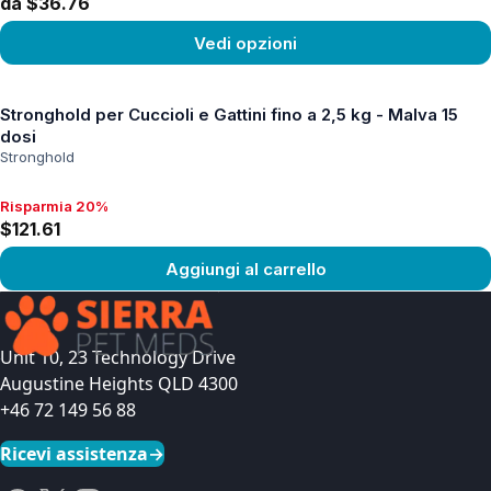
da $36.76
Vedi opzioni
Vedi prodotto
Stronghold per Cuccioli e Gattini fino a 2,5 kg - Malva 15
dosi
Stronghold
Risparmia 20%
Risparmia 20%, $121.61
$121.61
Aggiungi al carrello
Vedi prodotto
Unit 10, 23 Technology Drive
Augustine Heights QLD 4300
+46 72 149 56 88
Ricevi assistenza
→