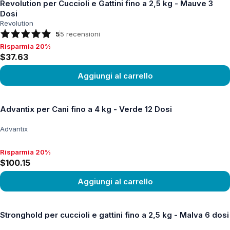
Revolution per Cuccioli e Gattini fino a 2,5 kg - Mauve 3
Dosi
Revolution
5
5
recensioni
Risparmia 20%
Risparmia 20%, $37.63
$37.63
Aggiungi al carrello
Vedi prodotto
Advantix per Cani fino a 4 kg - Verde 12 Dosi
Advantix
Risparmia 20%
Risparmia 20%, $100.15
$100.15
Aggiungi al carrello
Vedi prodotto
Stronghold per cuccioli e gattini fino a 2,5 kg - Malva 6 dosi