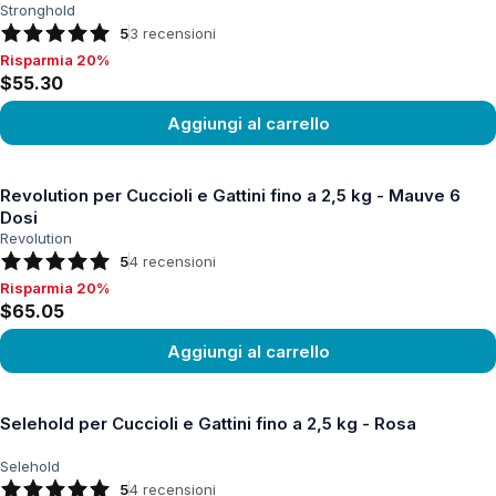
Stronghold
5
3
recensioni
Risparmia 20%
Risparmia 20%, $55.30
$55.30
Aggiungi al carrello
Vedi prodotto
Revolution per Cuccioli e Gattini fino a 2,5 kg - Mauve 6
Dosi
Revolution
5
4
recensioni
Risparmia 20%
Risparmia 20%, $65.05
$65.05
Aggiungi al carrello
Vedi prodotto
Selehold per Cuccioli e Gattini fino a 2,5 kg - Rosa
Selehold
5
4
recensioni