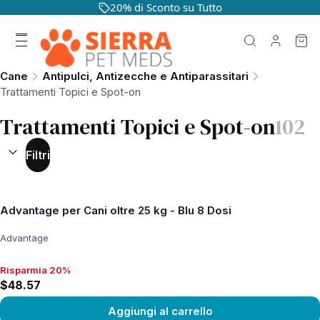
20% di Sconto su Tutto
Cane
Antipulci, Antizecche e Antiparassitari
Trattamenti Topici e Spot-on
Trattamenti Topici e Spot-on
102
ORDINA PER:
(
facoltativo
)
Filtri
Advantage per Cani oltre 25 kg - Blu 8 Dosi
Advantage
Risparmia 20%
Risparmia 20%, $48.57
$48.57
Aggiungi al carrello