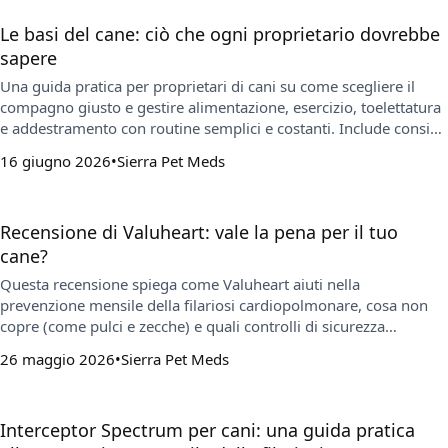
Le basi del cane: ciò che ogni proprietario dovrebbe
sapere
Una guida pratica per proprietari di cani su come scegliere il
compagno giusto e gestire alimentazione, esercizio, toelettatura
e addestramento con routine semplici e costanti. Include consigli
chiave su prevenzione di pulci, zecche e filaria e su quando
16 giugno 2026
Sierra Pet Meds
monitorare la salute a casa e contattare il veterinario.
Recensione di Valuheart: vale la pena per il tuo
cane?
Questa recensione spiega come Valuheart aiuti nella
prevenzione mensile della filariosi cardiopolmonare, cosa non
copre (come pulci e zecche) e quali controlli di sicurezza
considerare. Include consigli pratici su scelta in base al peso,
26 maggio 2026
Sierra Pet Meds
costanza delle dosi e quando contattare il veterinario.
Interceptor Spectrum per cani: una guida pratica