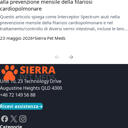
alla prevenzione mensile della filariosi
cardiopolmonare
Questo articolo spiega come Interceptor Spectrum aiuti nella
prevenzione mensile della filariosi cardiopolmonare e nel
trattamento/controllo di diversi vermi intestinali, incluse le tenie,
evidenziando cosa copre e cosa no. Include consigli pratici su
23 maggio 2026
Sierra Pet Meds
scelta della confezione, sicurezza d’uso e integrazione con un
piano separato contro pulci e zecche quando necessario.
Unit 10, 23 Technology Drive
Augustine Heights QLD 4300
+46 72 149 56 88
Ricevi assistenza
→
Categorie