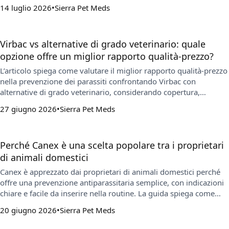
Include consigli pratici per un uso sicuro, per evitare
14 luglio 2026
Sierra Pet Meds
sovrapposizioni tra preventivi e per conservare correttamente i
prodotti.
Virbac vs alternative di grado veterinario: quale
opzione offre un miglior rapporto qualità-prezzo?
L’articolo spiega come valutare il miglior rapporto qualità-prezzo
nella prevenzione dei parassiti confrontando Virbac con
alternative di grado veterinario, considerando copertura,
praticità, costi mensili totali e costanza d’uso. Offre una checklist
27 giugno 2026
Sierra Pet Meds
rapida per individuare lacune di protezione e scegliere una
routine sostenibile con l’aiuto del veterinario.
Perché Canex è una scelta popolare tra i proprietari
di animali domestici
Canex è apprezzato dai proprietari di animali domestici perché
offre una prevenzione antiparassitaria semplice, con indicazioni
chiare e facile da inserire nella routine. La guida spiega come
scegliere il prodotto giusto in base a specie, peso e obiettivo, e
20 giugno 2026
Sierra Pet Meds
dove acquistare online.