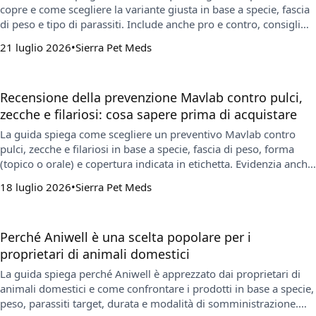
copre e come scegliere la variante giusta in base a specie, fascia
di peso e tipo di parassiti. Include anche pro e contro, consigli
per mantenere la costanza e indicazioni su cosa controllare
21 luglio 2026
Sierra Pet Meds
quando si acquista online.
Recensione della prevenzione Mavlab contro pulci,
zecche e filariosi: cosa sapere prima di acquistare
La guida spiega come scegliere un preventivo Mavlab contro
pulci, zecche e filariosi in base a specie, fascia di peso, forma
(topico o orale) e copertura indicata in etichetta. Evidenzia anche
gli errori più comuni e quando è opportuno confrontarsi con il
18 luglio 2026
Sierra Pet Meds
veterinario, soprattutto per la filariosi.
Perché Aniwell è una scelta popolare per i
proprietari di animali domestici
La guida spiega perché Aniwell è apprezzato dai proprietari di
animali domestici e come confrontare i prodotti in base a specie,
peso, parassiti target, durata e modalità di somministrazione.