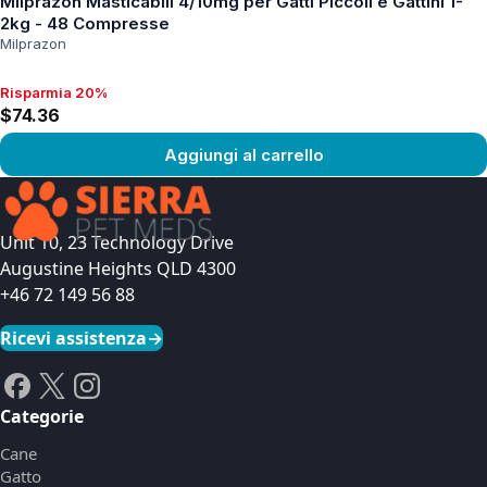
Milprazon Masticabili 4/10mg per Gatti Piccoli e Gattini 1-
2kg - 48 Compresse
Milprazon
Risparmia 20%
Risparmia 20%, $74.36
$74.36
Aggiungi al carrello
Vedi prodotto
Unit 10, 23 Technology Drive
Augustine Heights QLD 4300
+46 72 149 56 88
Ricevi assistenza
→
Categorie
Cane
Gatto