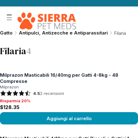
Gatto
Antipulci, Antizecche e Antiparassitari
Filaria
Filaria
4
Milprazon Masticabili 16/40mg per Gatti 4-8kg - 48
Compresse
Milprazon
4.5
2
recensioni
Risparmia 20%
Risparmia 20%, $128.35
$128.35
Aggiungi al carrello
Vedi prodotto