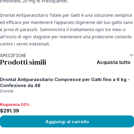
Embonato, 20 mg di Praziquantel.
Drontal Antiparassitario Totale per Gatti è una soluzione semplice
ed efficace per mantenere l'apparato digerente del tuo gatto sano
e privo di parassiti. Somministra il trattamento ogni tre mesi o
all'inizio di ogni stagione per mantenere una protezione costante
contro i vermi intestinali.
Informazioni aggiuntive
SPECIFICHE
Prodotti simili
Acquista tutto
Drontal Antiparassitario Compresse per Gatti fino a 6 kg -
Confezione da 48
Drontal
Risparmia 20%
Risparmia 20%, $291.39
$291.39
Aggiungi al carrello
View product