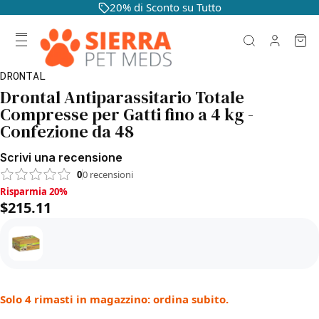
20% di Sconto su Tutto
DRONTAL
Drontal Antiparassitario Totale
Compresse per Gatti fino a 4 kg -
Confezione da 48
Scrivi una recensione
0
0
recensioni
Risparmia 20%, $215.11
Risparmia 20%
$215.11
Solo 4 rimasti in magazzino: ordina subito.