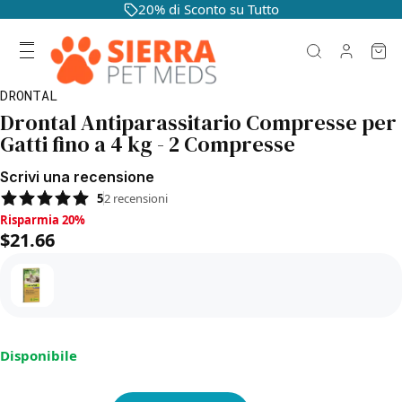
20% di Sconto su Tutto
DRONTAL
Drontal Antiparassitario Compresse per
Gatti fino a 4 kg - 2 Compresse
Scrivi una recensione
5
2
recensioni
Risparmia 20%, $21.66
Risparmia 20%
$21.66
Disponibile