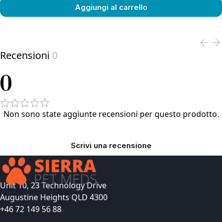
Aggiungi al carrello
View product
Recensioni
0
0
Non sono state aggiunte recensioni per questo prodotto.
Scrivi una recensione
Unit 10, 23 Technology Drive
Augustine Heights QLD 4300
+46 72 149 56 88