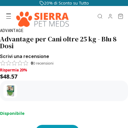
20% di Sconto su Tutto
ADVANTAGE
Advantage per Cani oltre 25 kg - Blu 8
Dosi
Scrivi una recensione
0
0
recensioni
Risparmia 20%, $48.57
Risparmia 20%
$48.57
Disponibile