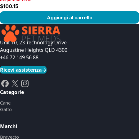
Risparmia 20%, $100.15
$100.15
Aggiungi al carrello
Vedi prodotto
Unit 10, 23 Technology Drive
Augustine Heights QLD 4300
+46 72 149 56 88
Ricevi assistenza
→
Categorie
Cane
Gatto
Marchi
Bravecto