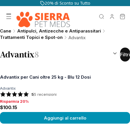
20% di Sconto su Tutto
Cane
Antipulci, Antizecche e Antiparassitari
Trattamenti Topici e Spot-on
Advantix
ORDINA PE
Advantix
8
Filtri
Advantix per Cani oltre 25 kg - Blu 12 Dosi
Advantix
5
5
recensioni
Risparmia 20%
Risparmia 20%, $100.15
$100.15
Aggiungi al carrello
Vedi prodotto