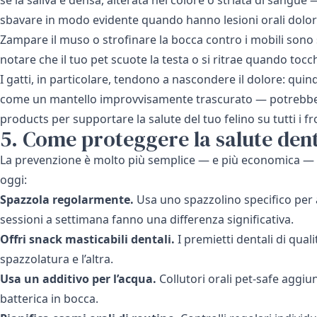
sbavare in modo evidente quando hanno lesioni orali dolor
Zampare il muso o strofinare la bocca contro i mobili sono
notare che il tuo pet scuote la testa o si ritrae quando tocc
I gatti, in particolare, tendono a nascondere il dolore: qui
come un mantello improvvisamente trascurato — potrebbe in
products
per supportare la salute del tuo felino su tutti i fr
5. Come proteggere la salute dent
La prevenzione è molto più semplice — e più economica — de
oggi:
Spazzola regolarmente.
Usa uno spazzolino specifico per a
sessioni a settimana fanno una differenza significativa.
Offri snack masticabili dentali.
I premietti dentali di qual
spazzolatura e l’altra.
Usa un additivo per l’acqua.
Collutori orali pet-safe aggiun
batterica in bocca.