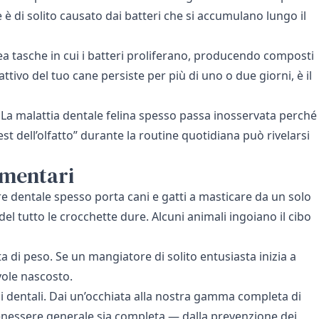
 è di solito causato dai batteri che si accumulano lungo il
ea tasche in cui i batteri proliferano, producendo composti
attivo del tuo cane persiste per più di uno o due giorni, è il
La malattia dentale felina spesso passa inosservata perché
est dell’olfatto” durante la routine quotidiana può rivelarsi
imentari
re dentale spesso porta cani e gatti a masticare da un solo
del tutto le crocchette dure. Alcuni animali ingoiano il cibo
 di peso. Se un mangiatore di solito entusiasta inizia a
evole nascosto.
lli dentali. Dai un’occhiata alla nostra gamma completa di
benessere generale sia completa — dalla prevenzione dei