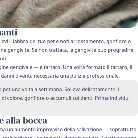
nanti
vi il labbro del tuo pet e noti arrossamento, gonfiore o
na gengivite. Se non trattata, la gengivite può progredire
nti.
ine gengivale — è tartaro. Una volta formato il tartaro, il
 danni diventa necessaria una pulizia professionale.
o pet una volta a settimana. Solleva delicatamente il
di colore, gonfiore o accumuli sui denti. Prima individui
e alla bocca
 ma un aumento improvviso della salivazione — soprattutto
 — può indicare una malattia dentale nei pet. I gatti possono