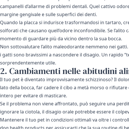
campanelli d’allarme di problemi dentali. Quel cattivo odore
margine gengivale e sulle superfici dei denti.
Quando la placca si indurisce trasformandosi in tartaro, cr
solforati che causano quell’odore inconfondibile. Se l’alito c
momento di guardare più da vicino dentro la sua bocca.
Non sottovalutare l’alito maleodorante nemmeno nei gatti. 
i gatti sono bravissimi a nascondere il disagio. Un rapido “t
sorprendentemente utile.
2. Cambiamenti nelle abitudini al
Il tuo pet è diventato improvvisamente schizzinoso? Il dolo
lato della bocca, far cadere il cibo a metà morso o rifiutare 
intero per evitare di masticare.
Se il problema non viene affrontato, può seguire una perdita
ignorare la ciotola, il disagio orale potrebbe essere il colp
Mantenere il tuo pet in condizioni ottimali va oltre i contro
dog health products
per assicurarti che la sua routine di 