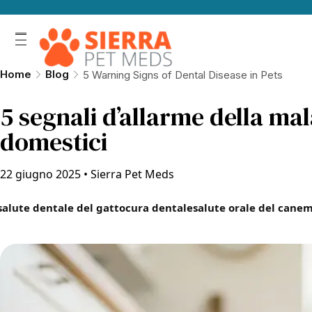
Home
Blog
5 Warning Signs of Dental Disease in Pets
5 segnali d’allarme della mal
domestici
22 giugno 2025
•
Sierra Pet Meds
salute dentale del gatto
cura dentale
salute orale del cane
m