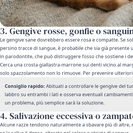
3. Gengive rosse, gonfie o sangui
Le gengive sane dovrebbero essere rosa e compatte. Se solle
persino tracce di sangue, è probabile che sia già presente u
in parodontite, che può distruggere l’osso che sostiene i de
Cerca una crosta giallastra-marrone sui denti vicino al marg
solo spazzolamento non lo rimuove. Per prevenire ulteriori
Consiglio rapido:
Abituati a controllare le gengive del tu
labbro su entrambi i lati e osserva eventuali cambiamenti 
un problema, più semplice sarà la soluzione.
4. Salivazione eccessiva o zampat
Alcune razze tendono naturalmente a sbavare più di altre,
se la saliva è densa, alterata nel colore o striata di sangue