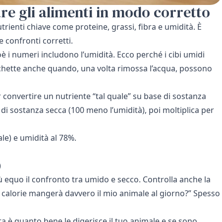
re gli alimenti in modo corretto
utrienti chiave come proteine, grassi, fibra e umidità. È
 confronti corretti.
oè i numeri includono l’umidità. Ecco perché i cibi umidi
cchette anche quando, una volta rimossa l’acqua, possono
 convertire un nutriente “tal quale” su base di sostanza
 di sostanza secca (100 meno l’umidità), poi moltiplica per
le) e umidità al 78%.
)
ù equo il confronto tra umido e secco. Controlla anche la
te calorie mangerà davvero il mio animale al giorno?” Spesso
ta è quanto bene le digerisce il tuo animale e se sono