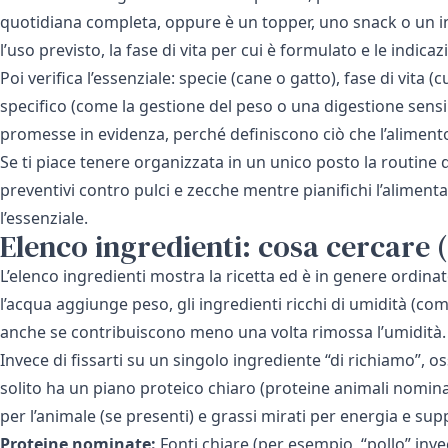
quotidiana completa, oppure è un topper, uno snack o un i
l’uso previsto, la fase di vita per cui è formulato e le indic
Poi verifica l’essenziale: specie (cane o gatto), fase di vita 
specifico (come la gestione del peso o una digestione sensib
promesse in evidenza, perché definiscono ciò che l’aliment
Se ti piace tenere organizzata in un unico posto la routine 
preventivi contro pulci e zecche mentre pianifichi l’alimenta
l’essenziale.
Elenco ingredienti: cosa cercare 
L’elenco ingredienti mostra la ricetta ed è in genere ordina
l’acqua aggiunge peso, gli ingredienti ricchi di umidità (com
anche se contribuiscono meno una volta rimossa l’umidità.
Invece di fissarti su un singolo ingrediente “di richiamo”
solito ha un piano proteico chiaro (proteine animali nominat
per l’animale (se presenti) e grassi mirati per energia e sup
Proteine nominate:
Fonti chiare (per esempio, “pollo” inve