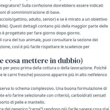
ntegratore? Sulla confezione dovrebbero essere indicati
azioni di somministrazione di base.
(cucciolo/gattino, adulto, senior) e se è mirato a un obiettivo
ile). Questi dettagli contano più della maggior parte delle
o è progettato per fare giorno dopo giorno.
di cura del tuo animale, puoi consultare la sezione dei
zione, così è più facile rispettare le scadenze per
(e cosa mettere in dubbio)
to per peso prima della cottura o della lavorazione. Poiché
e le carni fresche) possono apparire più in alto nell’elenco
, osserva lo schema complessivo. Una buona formulazione di
e e/o farine selezionate con criterio), carboidrati sensati
porto di pelle e mantello.
ce del generico “carne”) rendono più facile sapere cosa stai