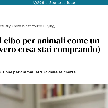
20% di Sconto su Tutto
ctually Know What You’re Buying)
l cibo per animali come un
vvero cosa stai comprando)
rizione per animali
lettura delle etichette