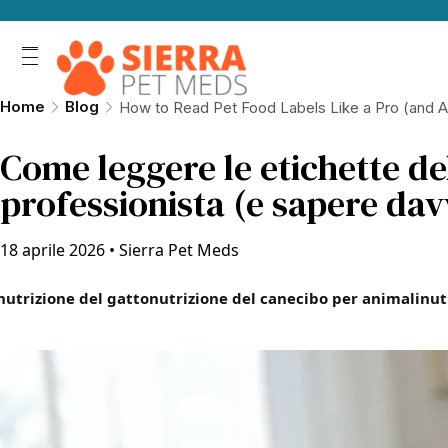
Home
Blog
How to Read Pet Food Labels Like a Pro (and A
Come leggere le etichette de
professionista (e sapere da
18 aprile 2026
•
Sierra Pet Meds
nutrizione del gatto
nutrizione del cane
cibo per animali
nut