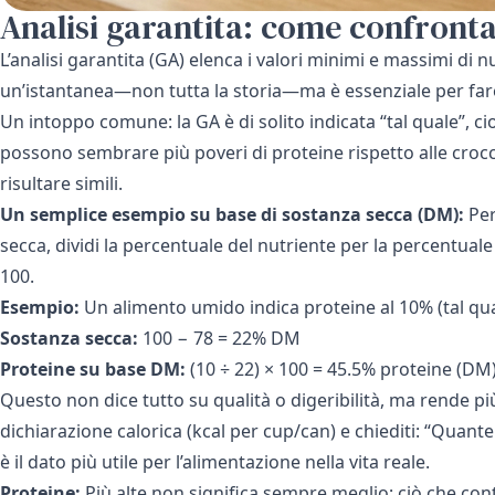
Analisi garantita: come confronta
L’analisi garantita (GA) elenca i valori minimi e massimi di n
un’istantanea—non tutta la storia—ma è essenziale per fare
Un intoppo comune: la GA è di solito indicata “tal quale”, ci
possono sembrare più poveri di proteine rispetto alle cro
risultare simili.
Un semplice esempio su base di sostanza secca (DM):
Per
secca, dividi la percentuale del nutriente per la percentuale
100.
Esempio:
Un alimento umido indica proteine al 10% (tal qua
Sostanza secca:
100 − 78 = 22% DM
Proteine su base DM:
(10 ÷ 22) × 100 = 45.5% proteine (DM
Questo non dice tutto su qualità o digeribilità, ma rende pi
dichiarazione calorica (kcal per cup/can) e chiediti: “Quan
è il dato più utile per l’alimentazione nella vita reale.
Proteine:
Più alte non significa sempre meglio; ciò che con