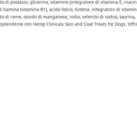
rbato di potassio, glicerina, vitamine (integratore di vitamina E, niac
i tiamina (vitamina B1), acido folico, biotina, integratore di vitami
ato di rame, ossido di manganese, iodio, selenito di sodio), taurina,
splendente con Hemp Clinicals Skin and Coat Treats for Dogs. Offrig