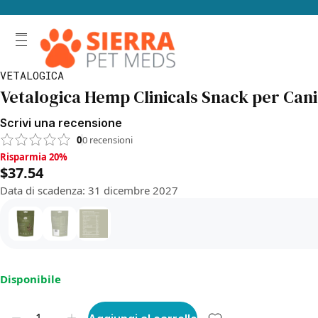
VETALOGICA
Vetalogica Hemp Clinicals Snack per Cani 
Scrivi una recensione
0
0
recensioni
Risparmia 20%, $37.54
Risparmia 20%
$37.54
Data di scadenza
:
31 dicembre 2027
Disponibile