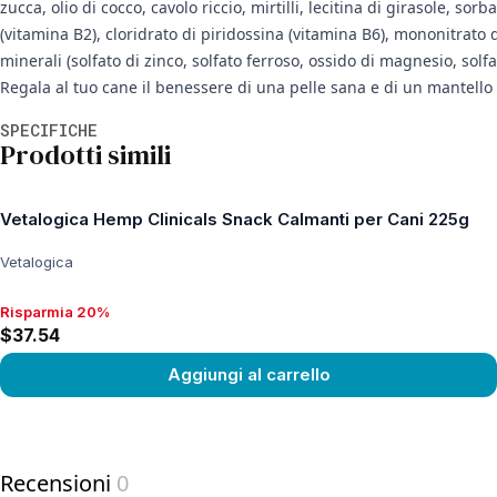
zucca, olio di cocco, cavolo riccio, mirtilli, lecitina di girasole, so
(vitamina B2), cloridrato di piridossina (vitamina B6), mononitrato d
minerali (solfato di zinco, solfato ferroso, ossido di magnesio, solf
Regala al tuo cane il benessere di una pelle sana e di un mantello 
Informazioni aggiuntive
SPECIFICHE
Prodotti simili
Vetalogica Hemp Clinicals Snack Calmanti per Cani 225g
Vetalogica
Risparmia 20%
Risparmia 20%, $37.54
$37.54
Aggiungi al carrello
View product
Recensioni
0