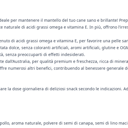
deale per mantenere il mantello del tuo cane sano e brillante! Prep
 naturale di acidi grassi omega e vitamina E. In più, offrono l’irres
tenuto di acidi grassi omega e vitamina E, per favorire una pelle sa
tata dolce, senza coloranti artificiali, aromi artificiali, glutine e 
à, senza preoccuparti di effetti indesiderati.
 dall’Australia, per qualità premium e freschezza, ricca di minerali
offre numerosi altri benefici, contribuendo al benessere generale d
e la dose giornaliera di deliziosi snack secondo le indicazioni. Adat
i pollo, aroma naturale, polvere di semi di canapa, semi di lino maci