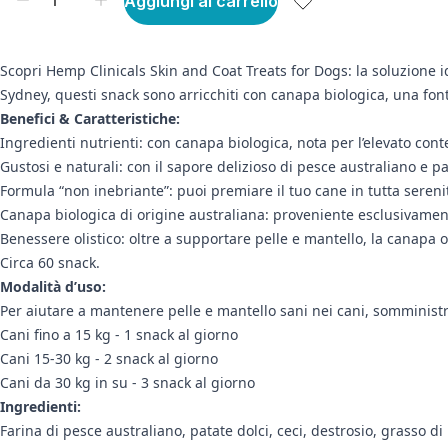
Aggiungi al carrello
Scopri Hemp Clinicals Skin and Coat Treats for Dogs: la soluzione i
Sydney, questi snack sono arricchiti con canapa biologica, una fonte
Benefici & Caratteristiche:
Ingredienti nutrienti: con canapa biologica, nota per l’elevato con
Gustosi e naturali: con il sapore delizioso di pesce australiano e pa
Formula “non inebriante”: puoi premiare il tuo cane in tutta serenit
Canapa biologica di origine australiana: proveniente esclusivamente
Benessere olistico: oltre a supportare pelle e mantello, la canapa 
Circa 60 snack.
Modalità d’uso:
Per aiutare a mantenere pelle e mantello sani nei cani, somministrar
Cani fino a 15 kg - 1 snack al giorno
Cani 15-30 kg - 2 snack al giorno
Cani da 30 kg in su - 3 snack al giorno
Ingredienti:
Farina di pesce australiano, patate dolci, ceci, destrosio, grasso d