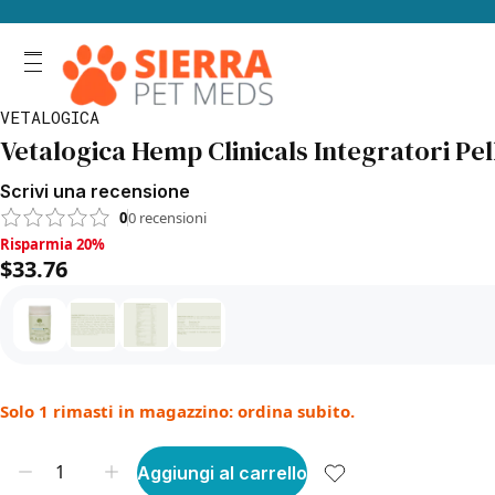
VETALOGICA
Vetalogica Hemp Clinicals Integratori Pel
Scrivi una recensione
0
0
recensioni
Risparmia 20%, $33.76
Risparmia 20%
$33.76
Solo 1 rimasti in magazzino: ordina subito.
Aggiungi al carrello