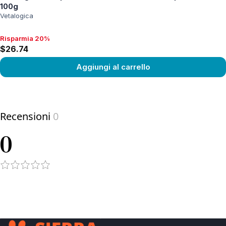
100g
Vetalogica
Risparmia 20%
Risparmia 20%, $26.74
$26.74
Aggiungi al carrello
View product
Recensioni
0
0