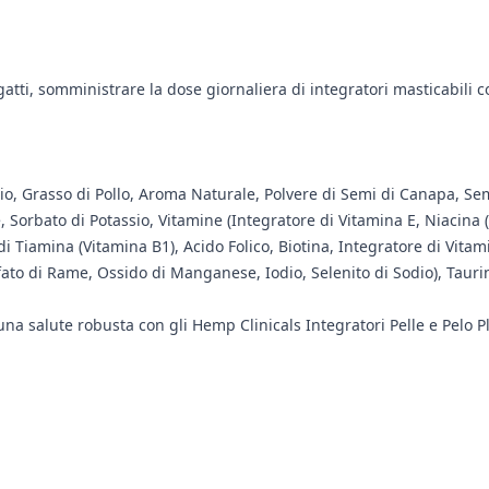
ti, somministrare la dose giornaliera di integratori masticabili com
osio, Grasso di Pollo, Aroma Naturale, Polvere di Semi di Canapa, S
le, Sorbato di Potassio, Vitamine (Integratore di Vitamina E, Niacina
di Tiamina (Vitamina B1), Acido Folico, Biotina, Integratore di Vita
fato di Rame, Ossido di Manganese, Iodio, Selenito di Sodio), Taurin
una salute robusta con gli Hemp Clinicals Integratori Pelle e Pelo Pl