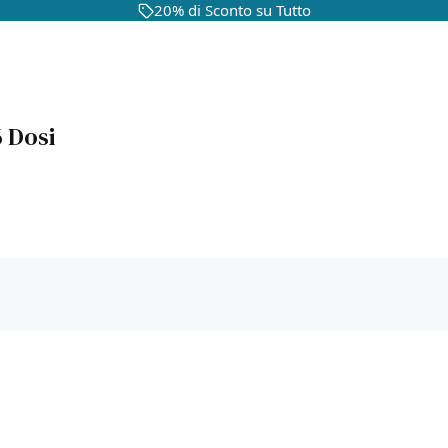
20% di Sconto su Tutto
6 Dosi