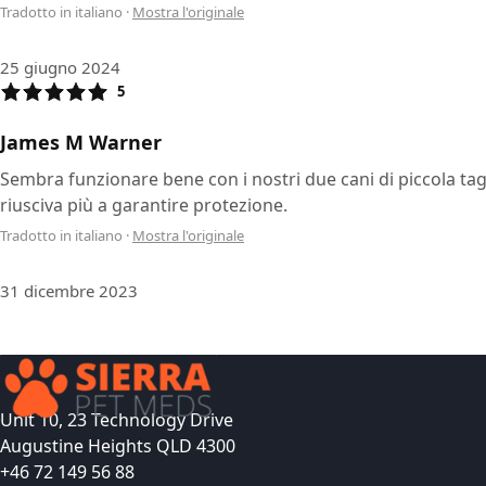
Tradotto in italiano
·
Mostra l'originale
25 giugno 2024
5
James M Warner
Sembra funzionare bene con i nostri due cani di piccola tagl
riusciva più a garantire protezione.
Tradotto in italiano
·
Mostra l'originale
31 dicembre 2023
Unit 10, 23 Technology Drive
Augustine Heights QLD 4300
+46 72 149 56 88