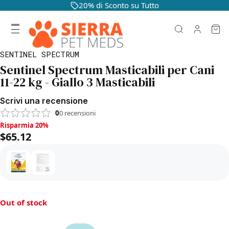
20% di Sconto su Tutto
SENTINEL SPECTRUM
Sentinel Spectrum Masticabili per Cani
11-22 kg - Giallo 3 Masticabili
Scrivi una recensione
0
0
recensioni
Risparmia 20%, $65.12
Risparmia 20%
$65.12
Out of stock