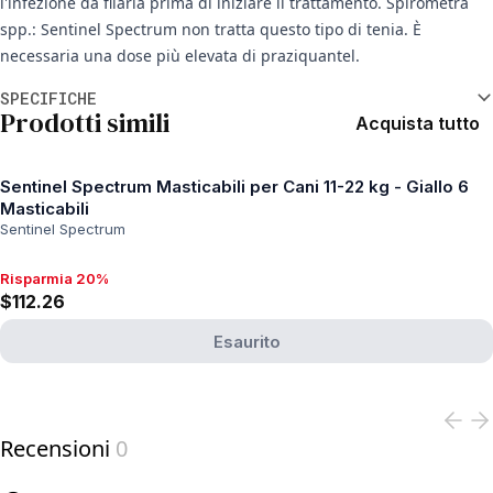
l'infezione da filaria prima di iniziare il trattamento. Spirometra
spp.: Sentinel Spectrum non tratta questo tipo di tenia. È
necessaria una dose più elevata di praziquantel.
Informazioni aggiuntive
SPECIFICHE
Prodotti simili
Acquista tutto
Sentinel Spectrum Masticabili per Cani 11-22 kg - Giallo 6
Masticabili
Sentinel Spectrum
Risparmia 20%
Risparmia 20%, $112.26
$112.26
Esaurito
View product
Recensioni
0