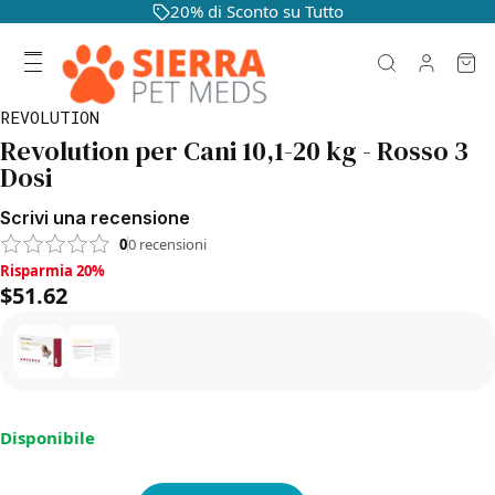
20% di Sconto su Tutto
REVOLUTION
Revolution per Cani 10,1-20 kg - Rosso 3
Dosi
Scrivi una recensione
0
0
recensioni
Risparmia 20%, $51.62
Risparmia 20%
$51.62
Disponibile