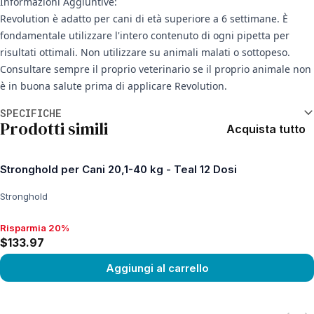
Informazioni Aggiuntive:
Revolution è adatto per cani di età superiore a 6 settimane. È
fondamentale utilizzare l'intero contenuto di ogni pipetta per
risultati ottimali. Non utilizzare su animali malati o sottopeso.
Consultare sempre il proprio veterinario se il proprio animale non
è in buona salute prima di applicare Revolution.
Informazioni aggiuntive
SPECIFICHE
Prodotti simili
Acquista tutto
Stronghold per Cani 20,1-40 kg - Teal 12 Dosi
Stronghold
Risparmia 20%
Risparmia 20%, $133.97
$133.97
Aggiungi al carrello
View product