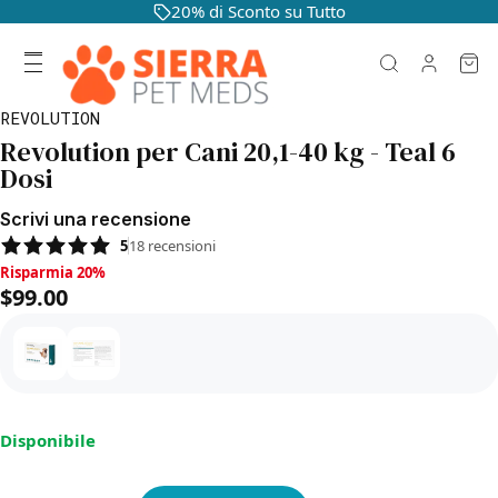
20% di Sconto su Tutto
REVOLUTION
Revolution per Cani 20,1-40 kg - Teal 6
Dosi
Scrivi una recensione
5
18
recensioni
Risparmia 20%, $99.00
Risparmia 20%
$99.00
Disponibile