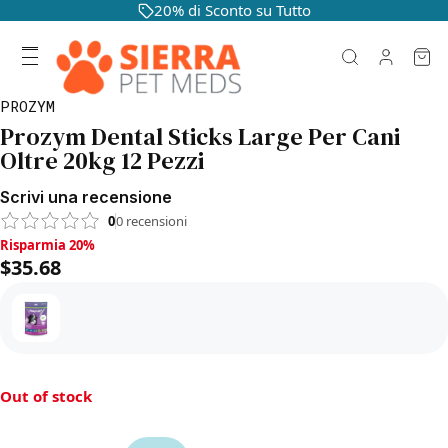
20% di Sconto su Tutto
PROZYM
Prozym Dental Sticks Large Per Cani
Oltre 20kg 12 Pezzi
Scrivi una recensione
0
0
recensioni
Risparmia 20%, $35.68
Risparmia 20%
$35.68
Out of stock