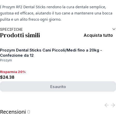
I Prozym RF2 Dental Sticks rendono la cura dentale semplice,
gustosa ed efficace, aiutando il tuo cane a mantenere una bocca
pulita e un alito fresco ogni giorno.
Informazioni aggiuntive
SPECIFICHE
Prodotti simili
Acquista tutto
Prozym Dental Sticks Cani Piccoli/Medi fino a 20kg -
Confezione da 12
Prozym
Risparmia 20%
Risparmia 20%, $24.38
$24.38
Esaurito
View product
Recensioni
0