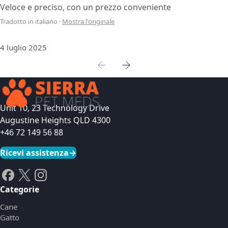
Veloce e preciso, con un prezzo conveniente
Tradotto in italiano
·
Mostra l'originale
4 luglio 2025
Unit 10, 23 Technology Drive
Augustine Heights QLD 4300
+46 72 149 56 88
Ricevi assistenza
→
Categorie
Cane
Gatto