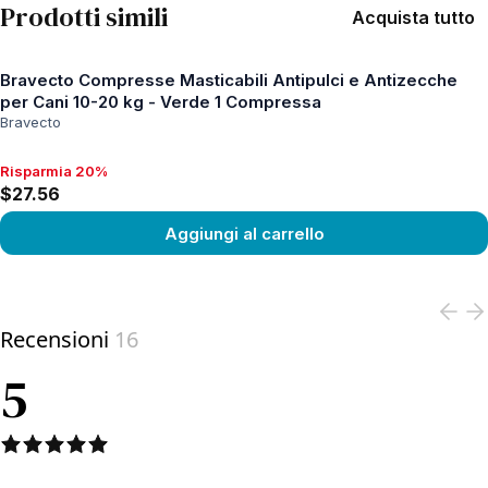
Prodotti simili
Acquista tutto
Bravecto Compresse Masticabili Antipulci e Antizecche
per Cani 10-20 kg - Verde 1 Compressa
Bravecto
Risparmia 20%
Risparmia 20%, $27.56
$27.56
Aggiungi al carrello
View product
Recensioni
16
5