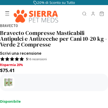
20% di Sconto su Tutto
BRAVECTO
Bravecto Compresse Masticabili
Antipulci e Antizecche per Cani 10-20 kg -
Verde 2 Compresse
Scrivi una recensione
5
16
recensioni
Risparmia 20%, $75.41
Risparmia 20%
$75.41
Disponibile