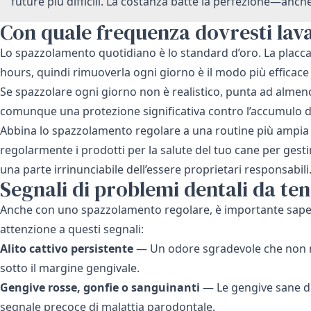
future più difficili. La costanza batte la perfezione—anc
Con quale frequenza dovresti lava
Lo spazzolamento quotidiano è lo standard d’oro. La placca 
hours, quindi rimuoverla ogni giorno è il modo più efficace 
Se spazzolare ogni giorno non è realistico, punta ad almen
comunque una protezione significativa contro l’accumulo di 
Abbina lo spazzolamento regolare a una routine più ampi
regolarmente i
prodotti per la salute del tuo cane
per gesti
una parte irrinunciabile dell’essere proprietari responsabili
Segnali di problemi dentali da ten
Anche con uno spazzolamento regolare, è importante sapere
attenzione a questi segnali:
Alito cattivo persistente
— Un odore sgradevole che non m
sotto il margine gengivale.
Gengive rosse, gonfie o sanguinanti
— Le gengive sane d
segnale precoce di malattia parodontale.