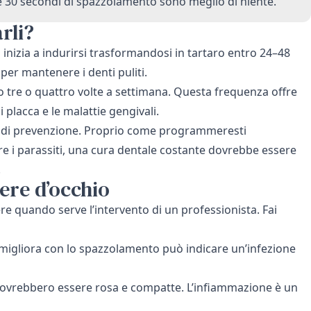
he 30 secondi di spazzolamento sono meglio di niente.
rli?
inizia a indurirsi trasformandosi in tartaro entro 24–48
per mantenere i denti puliti.
o tre o quattro volte a settimana. Questa frequenza offre
placca e le malattie gengivali.
a di prevenzione. Proprio come programmeresti
re i parassiti, una cura dentale costante dovrebbe essere
.
ere d’occhio
 quando serve l’intervento di un professionista. Fai
igliora con lo spazzolamento può indicare un’infezione
ovrebbero essere rosa e compatte. L’infiammazione è un