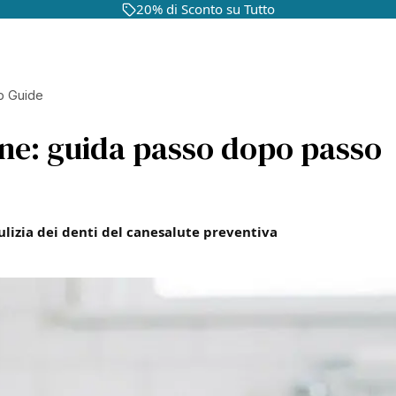
20% di Sconto su Tutto
p Guide
cane: guida passo dopo passo
ulizia dei denti del cane
salute preventiva