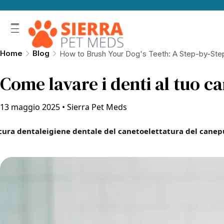
Home
Blog
How to Brush Your Dog's Teeth: A Step-by-Ste
Come lavare i denti al tuo 
13 maggio 2025
•
Sierra Pet Meds
cura dentale
igiene dentale del cane
toelettatura del cane
p