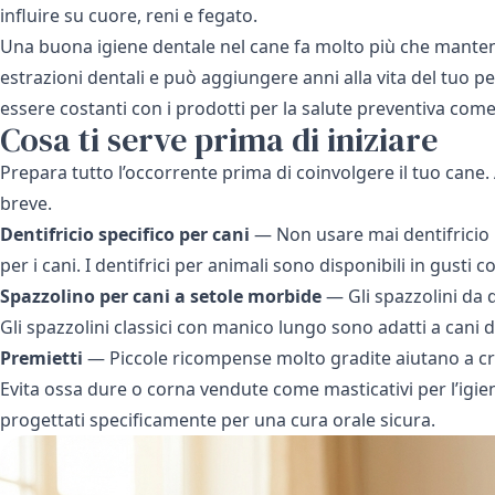
influire su cuore, reni e fegato.
Una buona igiene dentale nel cane fa molto più che mantenere 
estrazioni dentali e può aggiungere anni alla vita del tuo p
essere costanti con i
prodotti per la salute preventiva
come l
Cosa ti serve prima di iniziare
Prepara tutto l’occorrente prima di coinvolgere il tuo cane.
breve.
Dentifricio specifico per cani
— Non usare mai dentifricio p
per i cani. I dentifrici per animali sono disponibili in gust
Spazzolino per cani a setole morbide
— Gli spazzolini da d
Gli spazzolini classici con manico lungo sono adatti a cani 
Premietti
— Piccole ricompense molto gradite aiutano a cre
Evita ossa dure o corna vendute come masticativi per l’igie
progettati specificamente per una cura orale sicura.