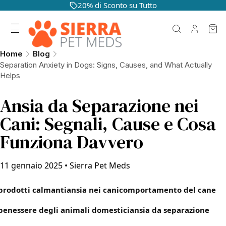
20% di Sconto su Tutto
Home
Blog
Separation Anxiety in Dogs: Signs, Causes, and What Actually
Helps
Ansia da Separazione nei
Cani: Segnali, Cause e Cosa
Funziona Davvero
11 gennaio 2025
•
Sierra Pet Meds
prodotti calmanti
ansia nei cani
comportamento del cane
benessere degli animali domestici
ansia da separazione