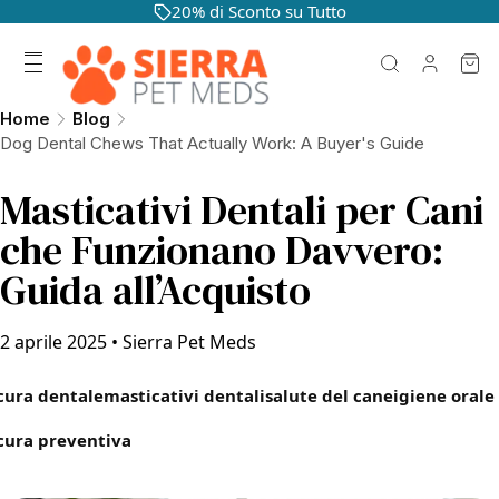
20% di Sconto su Tutto
Home
Blog
Dog Dental Chews That Actually Work: A Buyer's Guide
Masticativi Dentali per Cani
che Funzionano Davvero:
Guida all’Acquisto
2 aprile 2025
•
Sierra Pet Meds
cura dentale
masticativi dentali
salute del cane
igiene orale
cura preventiva