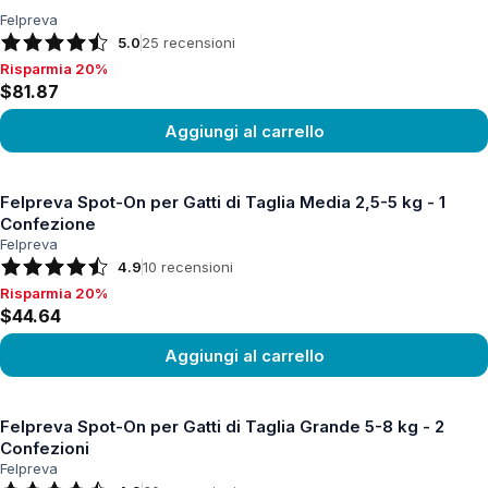
Felpreva
5.0
25
recensioni
Risparmia 20%
Risparmia 20%, $81.87
$81.87
Aggiungi al carrello
Vedi prodotto
Felpreva Spot-On per Gatti di Taglia Media 2,5-5 kg - 1
Confezione
Felpreva
4.9
10
recensioni
Risparmia 20%
Risparmia 20%, $44.64
$44.64
Aggiungi al carrello
Vedi prodotto
Felpreva Spot-On per Gatti di Taglia Grande 5-8 kg - 2
Confezioni
Felpreva