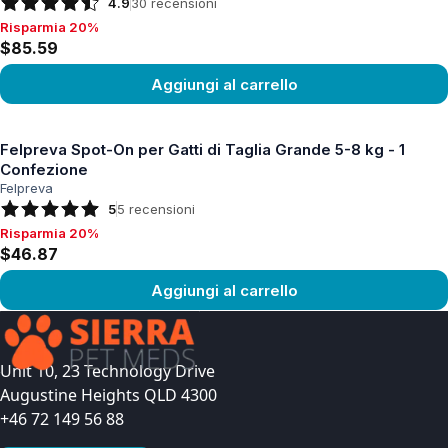
4.9
30
recensioni
Risparmia 20%
Risparmia 20%, $85.59
$85.59
Aggiungi al carrello
Vedi prodotto
Felpreva Spot-On per Gatti di Taglia Grande 5-8 kg - 1
Confezione
Felpreva
5
5
recensioni
Risparmia 20%
Risparmia 20%, $46.87
$46.87
Aggiungi al carrello
Vedi prodotto
Unit 10, 23 Technology Drive
Augustine Heights QLD 4300
+46 72 149 56 88