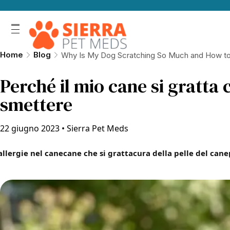
Home
Blog
Why Is My Dog Scratching So Much and How to 
Perché il mio cane si gratta 
smettere
22 giugno 2023
•
Sierra Pet Meds
allergie nel cane
cane che si gratta
cura della pelle del cane