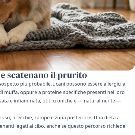
he scatenano il prurito
o sospetto più probabile. I cani possono essere allergici a
 di muffa, oppure a proteine specifiche presenti nel loro
ssata e infiammata, otiti croniche e — naturalmente —
 muso, orecchie, zampe e zona posteriore. Una dieta a
atenanti legati al cibo, anche se questo percorso richiede