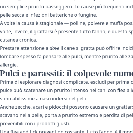
un semplice prurito passeggero. Le cause più frequenti inclu
pelle secca e infezioni batteriche o fungine.
A volte la causa è stagionale — polline, polvere e muffa pos
volte, invece, il grattarsi è presente tutto l’anno, e quest
cutanea cronica.
Prestare attenzione a
dove
il cane si gratta può offrire indi
lombare spesso fa pensare alle pulci, mentre prurito alle 
allergie.
Pulci e parassiti: il colpevole nu
Prima di esplorare diagnosi complicate, escludi per prima c
pulce può scatenare un prurito intenso nei cani con flea al
sono abilissime a nascondersi nel pelo.
Anche zecche, acari e pidocchi possono causare un grattars
scavano nella pelle, porta a prurito estremo e perdita di pe
prevenibili con i prodotti giusti.
Una
flea and tick prevention
costante, tutto l’anno, è il mod