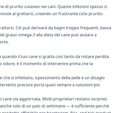
ne di prurito cutaneo nei cani. Queste infezioni spesso si
dovute al grattarsi, creando un frustrante ciclo prurito-
rattarsi. Ciò può derivare da bagni troppo frequenti, bassa
idi grassi omega-3 alla dieta del cane può aiutare a
orte.
 quando il tuo cane si gratta così tanto da notare perdita
ivo odore, è il momento di intervenire prima che la
te che si infettano, ispessimento della pelle e un disagio
n intervento precoce porta quasi sempre a soluzioni più
uo cane sia aggiornata. Molti proprietari restano sorpresi
 anche solo di un paio di settimane — è sufficiente perché
 prodotto affidabile per
heartworm, flea, and tick product