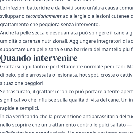
Le infezioni batteriche e da lieviti sono un’altra causa comu
sviluppano
secondariamente
ad allergie o a lesioni cutanee 
grattamento che peggiora senza intervento.
Anche la pelle secca e desquamata può spingere il cane a g
umidità o carenze nutrizionali. Aggiungere integratori di ac
supportare una pelle sana e una barriera del mantello più f
Quando intervenire
Grattarsi ogni tanto è perfettamente normale per i cani. Ma
di pelo, pelle arrossata o lesionata, hot spot, croste o catt
situazione peggiori.
Se trascurato, il grattarsi cronico può portare a ferite aper
significativo che influisce sulla qualità di vita del cane. U
rapide e semplici.
Inizia verificando che la prevenzione antiparassitaria del t
nello scoprire che un trattamento contro le pulci saltato —
un’infestazione prenda piede. Un dosaggio costante con un