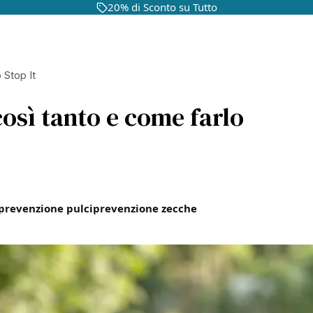
20% di Sconto su Tutto
Stop It
così tanto e come farlo
prevenzione pulci
prevenzione zecche