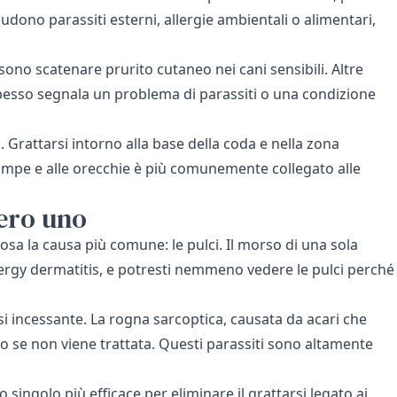
dono parassiti esterni, allergie ambientali o alimentari,
sono scatenare prurito cutaneo nei cani sensibili. Altre
o spesso segnala un problema di parassiti o una condizione
zi. Grattarsi intorno alla base della coda e nella zona
zampe e alle orecchie è più comunemente collegato alle
mero uno
osa la causa più comune: le pulci. Il morso di una sola
lergy dermatitis, e potresti nemmeno vedere le pulci perché
i incessante. La rogna sarcoptica, causata da acari che
lo se non viene trattata. Questi parassiti sono altamente
o singolo più efficace per eliminare il grattarsi legato ai