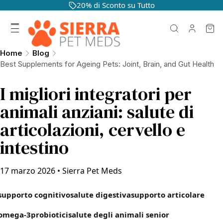
20% di Sconto su Tutto
Home
Blog
Best Supplements for Ageing Pets: Joint, Brain, and Gut Health
I migliori integratori per
animali anziani: salute di
articolazioni, cervello e
intestino
17 marzo 2026
•
Sierra Pet Meds
supporto cognitivo
salute digestiva
supporto articolare
omega-3
probiotici
salute degli animali senior