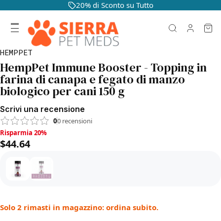
20% di Sconto su Tutto
HEMPPET
HempPet Immune Booster - Topping in
farina di canapa e fegato di manzo
biologico per cani 150 g
Scrivi una recensione
0
0
recensioni
Risparmia 20%, $44.64
Risparmia 20%
$44.64
Solo 2 rimasti in magazzino: ordina subito.