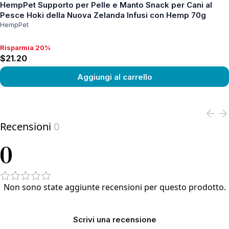
HempPet Supporto per Pelle e Manto Snack per Cani al
Pesce Hoki della Nuova Zelanda Infusi con Hemp 70g
HempPet
Risparmia 20%
Risparmia 20%, $21.20
$21.20
Aggiungi al carrello
View product
Recensioni
0
0
Non sono state aggiunte recensioni per questo prodotto.
Scrivi una recensione