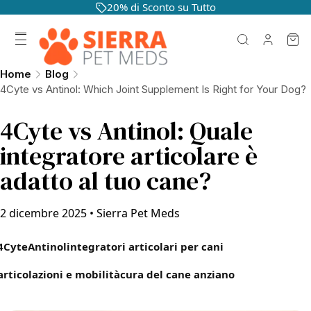
20% di Sconto su Tutto
Home
Blog
4Cyte vs Antinol: Which Joint Supplement Is Right for Your Dog?
4Cyte vs Antinol: Quale
integratore articolare è
adatto al tuo cane?
2 dicembre 2025
•
Sierra Pet Meds
4Cyte
Antinol
integratori articolari per cani
articolazioni e mobilità
cura del cane anziano