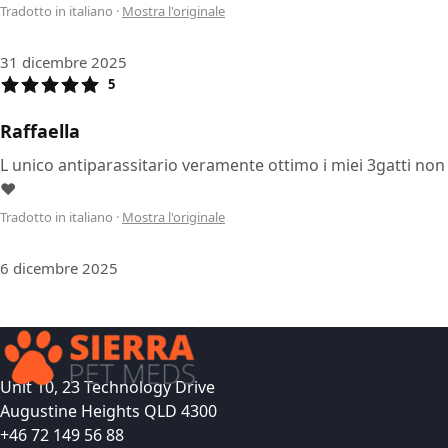
Tradotto in italiano
·
Mostra l'originale
31 dicembre 2025
5
Raffaella
L unico antiparassitario veramente ottimo i miei 3gatti no
❤️
Tradotto in italiano
·
Mostra l'originale
6 dicembre 2025
Unit 10, 23 Technology Drive
Augustine Heights QLD 4300
+46 72 149 56 88