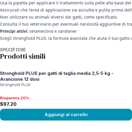
Usa la pipetta per applicare il trattamento sulla pelle alla base del 
Assicurati che l’area di applicazione sia asciutta e pulita prima dell
Non utilizzare su animali diversi dai gatti, come specificato.
Consulta il tuo veterinario per eventuali necessità aggiuntive di t
Principi attivi:
selamectina e sarolaner
Scegli Stronghold PLUS: la formula avanzata che aiuta il tuo gatto a r
Informazioni aggiuntive
SPECIFICHE
Prodotti simili
Stronghold PLUS per gatti di taglia media 2,5-5 kg -
Arancione 12 dosi
Stronghold PLUS
Risparmia 20%
Risparmia 20%, $97.20
$97.20
Aggiungi al carrello
View product