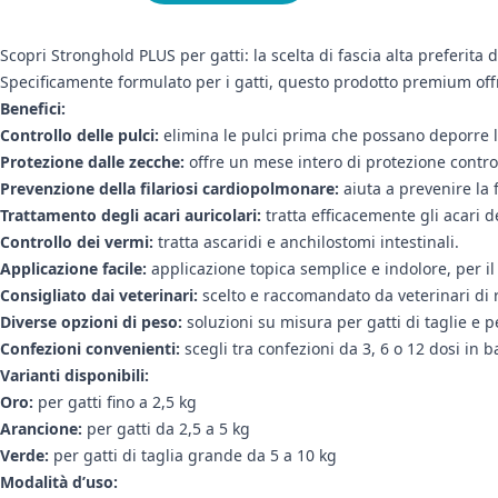
Scopri Stronghold PLUS per gatti: la scelta di fascia alta preferita
Specificamente formulato per i gatti, questo prodotto premium off
Benefici:
Controllo delle pulci:
elimina le pulci prima che possano deporre l
Protezione dalle zecche:
offre un mese intero di protezione contro
Prevenzione della filariosi cardiopolmonare:
aiuta a prevenire la 
Trattamento degli acari auricolari:
tratta efficacemente gli acari d
Controllo dei vermi:
tratta ascaridi e anchilostomi intestinali.
Applicazione facile:
applicazione topica semplice e indolore, per il
Consigliato dai veterinari:
scelto e raccomandato da veterinari di r
Diverse opzioni di peso:
soluzioni su misura per gatti di taglie e pe
Confezioni convenienti:
scegli tra confezioni da 3, 6 o 12 dosi in b
Varianti disponibili:
Oro:
per gatti fino a 2,5 kg
Arancione:
per gatti da 2,5 a 5 kg
Verde:
per gatti di taglia grande da 5 a 10 kg
Modalità d’uso: