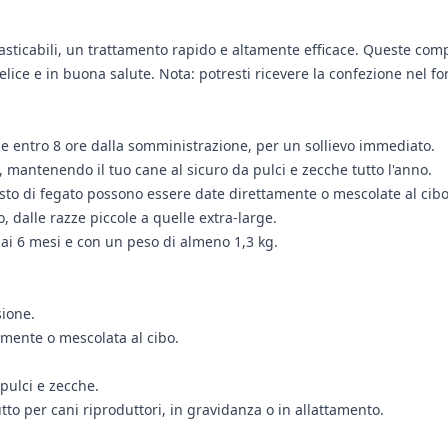
ticabili, un trattamento rapido e altamente efficace. Queste compr
ice e in buona salute. Nota: potresti ricevere la confezione nel f
cche entro 8 ore dalla somministrazione, per un sollievo immediato.
 mantenendo il tuo cane al sicuro da pulci e zecche tutto l'anno.
sto di fegato possono essere date direttamente o mescolate al cib
o, dalle razze piccole a quelle extra-large.
ai 6 mesi e con un peso di almeno 1,3 kg.
sione.
mente o mescolata al cibo.
pulci e zecche.
utto per cani riproduttori, in gravidanza o in allattamento.