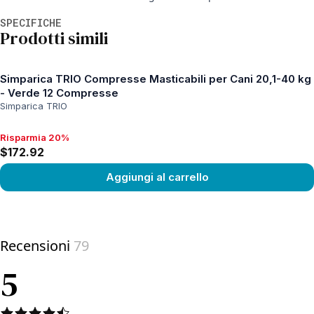
Informazioni aggiuntive
SPECIFICHE
Prodotti simili
Simparica TRIO Compresse Masticabili per Cani 20,1-40 kg
- Verde 12 Compresse
Simparica TRIO
Risparmia 20%
Risparmia 20%, $172.92
$172.92
Aggiungi al carrello
View product
Recensioni
79
5