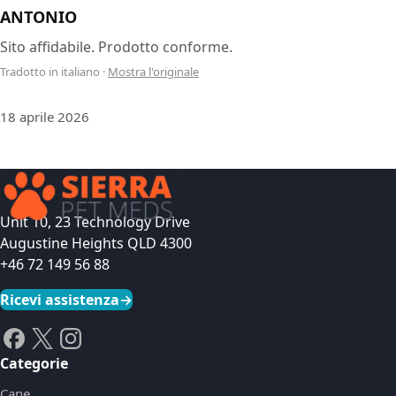
ANTONIO
Sito affidabile. Prodotto conforme.
Tradotto in italiano
·
Mostra l'originale
18 aprile 2026
Unit 10, 23 Technology Drive
Augustine Heights QLD 4300
+46 72 149 56 88
Ricevi assistenza
→
Categorie
Cane