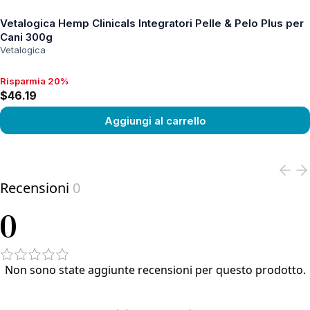
Vetalogica Hemp Clinicals Integratori Pelle & Pelo Plus per
Cani 300g
Vetalogica
Risparmia 20%
Risparmia 20%, $46.19
$46.19
Aggiungi al carrello
View product
Recensioni
0
0
Non sono state aggiunte recensioni per questo prodotto.