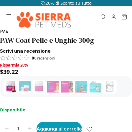
20% di Sconto su Tutto
PAW
PAW Coat Pelle e Unghie 300g
Scrivi una recensione
0
0
recensioni
Risparmia 20%, $39.22
Risparmia 20%
$39.22
Disponibile
Aggiungi al carrello