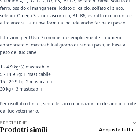
Vitamine A, E, B2, B12, B3, B5, B9, B7, solfato di rame, solfato di
ferro, ossido di manganese, iodato di calcio, solfato di zinco,
selenio, Omega 3, acido ascorbico, B1, B6, estratto di curcuma e
altro ancora. La nuova formula include anche farina di pesce.
Istruzioni per l'Uso: Somministra semplicemente il numero
appropriato di masticabili al giorno durante i pasti, in base al
peso del tuo cane:
1 - 4,9 kg: ½ masticabile
5 - 14,9 kg: 1 masticabile
15 - 29,9 kg: 2 masticabili
30 kg+: 3 masticabili
Per risultati ottimali, segui le raccomandazioni di dosaggio fornite
dal tuo veterinario.
Informazioni aggiuntive
SPECIFICHE
Prodotti simili
Acquista tutto