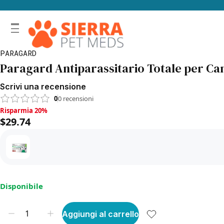
PARAGARD
Paragard Antiparassitario Totale per Ca
Scrivi una recensione
0
0
recensioni
Risparmia 20%, $29.74
Risparmia 20%
$29.74
Disponibile
Aggiungi al carrello