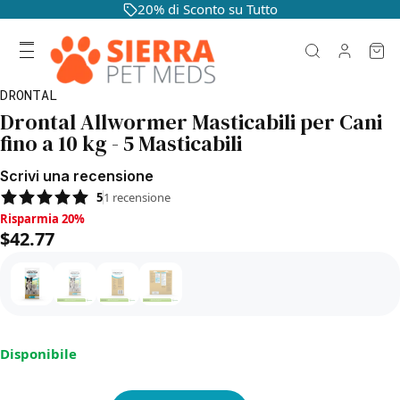
20% di Sconto su Tutto
DRONTAL
Drontal Allwormer Masticabili per Cani
fino a 10 kg - 5 Masticabili
Scrivi una recensione
5
1
recensione
Risparmia 20%, $42.77
Risparmia 20%
$42.77
Disponibile