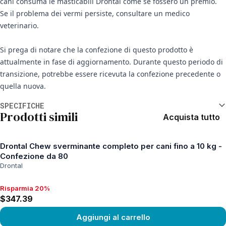
cani consuma le masticabili Drontal come se fossero un premio.
Se il problema dei vermi persiste, consultare un medico
veterinario.
Si prega di notare che la confezione di questo prodotto è
attualmente in fase di aggiornamento. Durante questo periodo di
transizione, potrebbe essere ricevuta la confezione precedente o
quella nuova.
Informazioni aggiuntive
SPECIFICHE
Prodotti simili
Acquista tutto
Drontal Chew sverminante completo per cani fino a 10 kg -
Confezione da 80
Drontal
Risparmia 20%
Risparmia 20%, $347.39
$347.39
Aggiungi al carrello