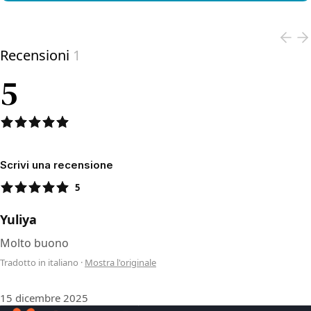
View product
Recensioni
1
5
Scrivi una recensione
5
Yuliya
Molto buono
Tradotto in italiano
·
Mostra l'originale
15 dicembre 2025