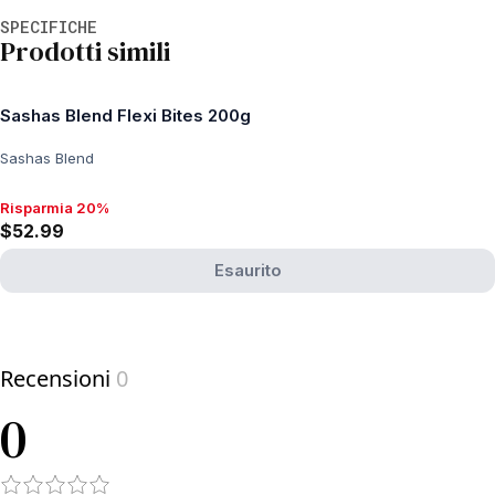
Informazioni aggiuntive
SPECIFICHE
Prodotti simili
Sashas Blend Flexi Bites 200g
Sashas Blend
Risparmia 20%
Risparmia 20%, $52.99
$52.99
Esaurito
View product
Recensioni
0
0