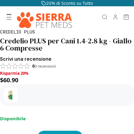
20% di Sconto su Tutto
CREDELIO PLUS
Credelio PLUS per Cani 1.4-2.8 kg - Giallo
6 Compresse
Scrivi una recensione
0
0
recensioni
Risparmia 20%, $60.90
Risparmia 20%
$60.90
Disponibile