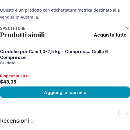
Questo è un prodotto con etichettatura metrica destinato alla
vendita in Australia.
Informazioni aggiuntive
SPECIFICHE
Prodotti simili
Acquista tutto
Credelio per Cani 1,3-2,5 kg - Compressa Gialla 6
Compresse
Credelio
Risparmia 20%
Risparmia 20%, $43.35
$43.35
Aggiungi al carrello
View product
Recensioni
0