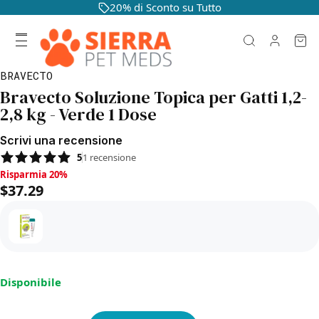
20% di Sconto su Tutto
BRAVECTO
Bravecto Soluzione Topica per Gatti 1,2-
2,8 kg - Verde 1 Dose
Scrivi una recensione
5
1
recensione
Risparmia 20%, $37.29
Risparmia 20%
$37.29
Disponibile