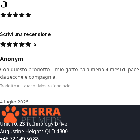
5
Scrivi una recensione
5
Anonym
Con questo prodotto il mio gatto ha almeno 4 mesi di pace
da zecche e compagnia.
Tradotto in italiano
·
Mostra l'originale
4 luglio 2025
Unit 10, 23 Technology Drive
Augustine Heights QLD 4300
+46 72 149 56 88