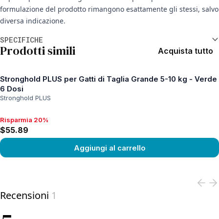
formulazione del prodotto rimangono esattamente gli stessi, salvo
diversa indicazione.
Informazioni aggiuntive
SPECIFICHE
Prodotti simili
Acquista tutto
Stronghold PLUS per Gatti di Taglia Grande 5-10 kg - Verde
6 Dosi
Stronghold PLUS
Risparmia 20%
Risparmia 20%, $55.89
$55.89
Aggiungi al carrello
View product
Recensioni
1