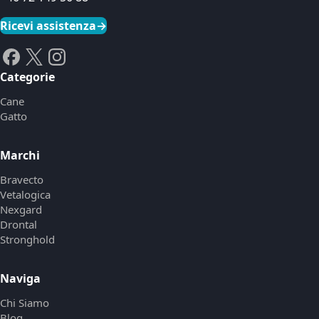
Ricevi assistenza
→
Categorie
Cane
Gatto
Marchi
Bravecto
Vetalogica
Nexgard
Drontal
Stronghold
Naviga
Chi Siamo
Blog