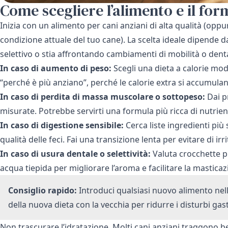
Come scegliere l’alimento e il for
Inizia con un alimento per cani anziani di alta qualità (oppure
condizione attuale del tuo cane). La scelta ideale dipende da
selettivo o stia affrontando cambiamenti di mobilità o denta
In caso di aumento di peso:
Scegli una dieta a calorie mode
“perché è più anziano”, perché le calorie extra si accumul
In caso di perdita di massa muscolare o sottopeso:
Dai pr
misurate. Potrebbe servirti una formula più ricca di nutrie
In caso di digestione sensibile:
Cerca liste ingredienti più 
qualità delle feci. Fai una transizione lenta per evitare di irri
In caso di usura dentale o selettività:
Valuta crocchette pi
acqua tiepida per migliorare l’aroma e facilitare la masticaz
Consiglio rapido:
Introduci qualsiasi nuovo alimento nel
della nuova dieta con la vecchia per ridurre i disturbi gast
Non trascurare l’idratazione. Molti cani anziani traggono b