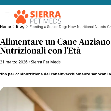
Home
Blog
Feeding a Senior Dog: How Nutritional Needs 
Alimentare un Cane Anziano
Nutrizionali con l’Età
21 marzo 2026
•
Sierra Pet Meds
cibo per cani
nutrizione del cane
invecchiamento sano
cani 