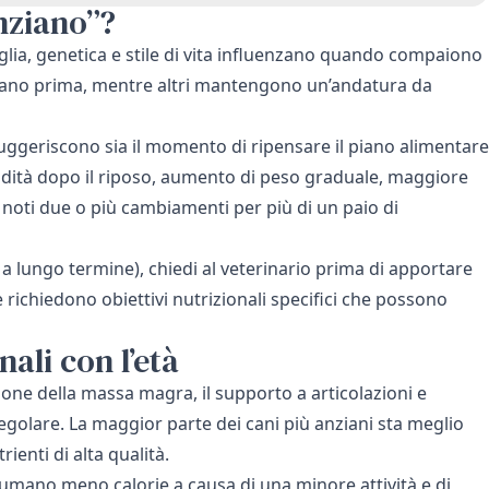
nziano”?
aglia, genetica e stile di vita influenzano quando compaiono
ntano prima, mentre altri mantengono un’andatura da
 suggeriscono sia il momento di ripensare il piano alimentare
gidità dopo il riposo, aumento di peso graduale, maggiore
Se noti due o più cambiamenti per più di un paio di
a lungo termine), chiedi al veterinario prima di apportare
 richiedono obiettivi nutrizionali specifici che possono
ali con l’età
one della massa magra, il supporto a articolazioni e
golare. La maggior parte dei cani più anziani sta meglio
ienti di alta qualità.
umano meno calorie a causa di una minore attività e di