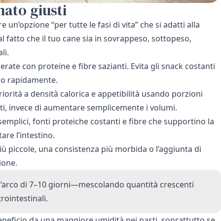
mato giusti
 un’opzione “per tutte le fasi di vita” che si adatti alla
l fatto che il tuo cane sia in sovrappeso, sottopeso,
li.
rate con proteine e fibre sazianti. Evita gli snack costanti
ano rapidamente.
iorità a densità calorica e appetibilità usando porzioni
nti, invece di aumentare semplicemente i volumi.
semplici, fonti proteiche costanti e fibre che supportino la
tare l’intestino.
ù piccole, una consistenza più morbida o l’aggiunta di
ione.
l’arco di 7–10 giorni—mescolando quantità crescenti
rointestinali.
eneficio da una maggiore umidità nei pasti, soprattutto se