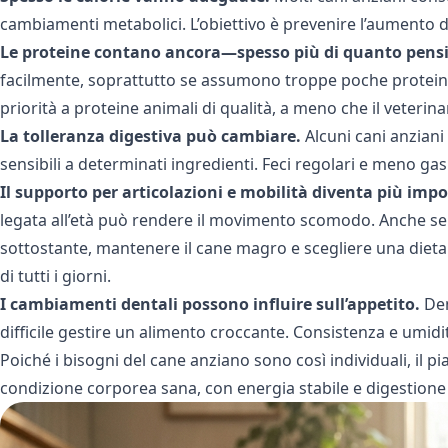
cambiamenti metabolici. L’obiettivo è prevenire l’aumento 
Le proteine contano ancora—spesso più di quanto pensi
facilmente, soprattutto se assumono troppe poche proteine
priorità a proteine animali di qualità, a meno che il veteri
La tolleranza digestiva può cambiare.
Alcuni cani anziani
sensibili a determinati ingredienti. Feci regolari e meno gas
Il supporto per articolazioni e mobilità diventa più imp
legata all’età può rendere il movimento scomodo. Anche se l
sottostante, mantenere il cane magro e scegliere una dieta 
di tutti i giorni.
I cambiamenti dentali possono influire sull’appetito.
Den
difficile gestire un alimento croccante. Consistenza e umidi
Poiché i bisogni del cane anziano sono così individuali, il p
condizione corporea sana, con energia stabile e digestione 