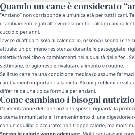
Quando un cane è considerato “a
“Anziano” non corrisponde a un’unica età per tutti i cani. T
i cambiamenti legati all’invecchiamento—alcuni cani ralle
cucciolo per anni.
Invece di affidarti solo al calendario, osserva i segnali che
attuale: un po’ meno resistenza durante le passeggiate, ri
selettività nel cibo o cambiamenti nella qualità delle feci. 
settimane, è ragionevole rivalutare alimento e routine.
Se il tuo cane ha una condizione medica (o assume farmaci 
cambiamenti importanti alla dieta. Alcuni problemi di salute
differire da una tipica formula per anziani.
Come cambiano i bisogni nutrizion
L’alimentazione del cane anziano spesso riguarda la protezi
sistema immunitario e il mantenimento di una digestione re
con un equilibrio accurato: non troppe calorie, ma molti nutr
Spesso le calorie vanno adeguate.
Molti cani anziani cons