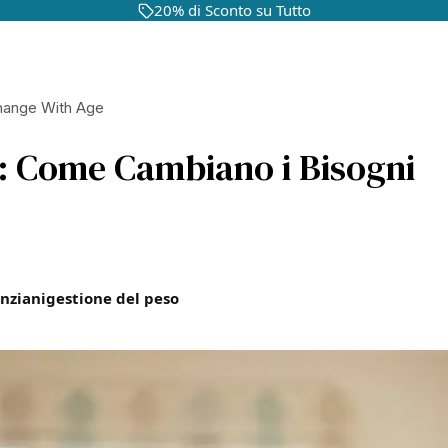
20% di Sconto su Tutto
Change With Age
: Come Cambiano i Bisogni
anziani
gestione del peso