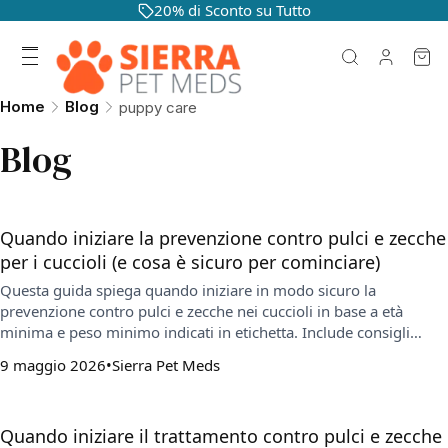
20% di Sconto su Tutto
Home
Blog
puppy care
Blog
Quando iniziare la prevenzione contro pulci e zecche
per i cuccioli (e cosa è sicuro per cominciare)
Questa guida spiega quando iniziare in modo sicuro la
prevenzione contro pulci e zecche nei cuccioli in base a età
minima e peso minimo indicati in etichetta. Include consigli
pratici per il periodo in cui il cucciolo è troppo giovane, come
9 maggio 2026
Sierra Pet Meds
scegliere il formato più adatto e come mantenere una routine
costante.
Quando iniziare il trattamento contro pulci e zecche