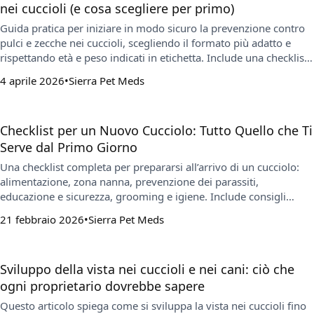
nei cuccioli (e cosa scegliere per primo)
Guida pratica per iniziare in modo sicuro la prevenzione contro
pulci e zecche nei cuccioli, scegliendo il formato più adatto e
rispettando età e peso indicati in etichetta. Include una checklist
per la prima settimana, cosa fare se trovi parassiti e gli errori più
4 aprile 2026
Sierra Pet Meds
comuni da evitare.
Checklist per un Nuovo Cucciolo: Tutto Quello che Ti
Serve dal Primo Giorno
Una checklist completa per prepararsi all’arrivo di un cucciolo:
alimentazione, zona nanna, prevenzione dei parassiti,
educazione e sicurezza, grooming e igiene. Include consigli
pratici su routine, prodotti essenziali e risposte alle domande più
21 febbraio 2026
Sierra Pet Meds
comuni per partire con il piede giusto.
Sviluppo della vista nei cuccioli e nei cani: ciò che
ogni proprietario dovrebbe sapere
Questo articolo spiega come si sviluppa la vista nei cuccioli fino