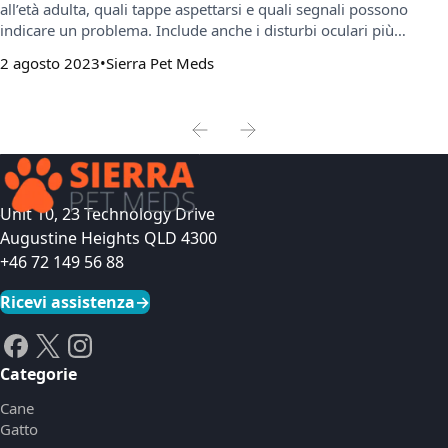
all’età adulta, quali tappe aspettarsi e quali segnali possono
indicare un problema. Include anche i disturbi oculari più
comuni e consigli pratici per proteggere la salute degli occhi del
2 agosto 2023
Sierra Pet Meds
cane.
Unit 10, 23 Technology Drive
Augustine Heights QLD 4300
+46 72 149 56 88
Ricevi assistenza
→
Categorie
Cane
Gatto